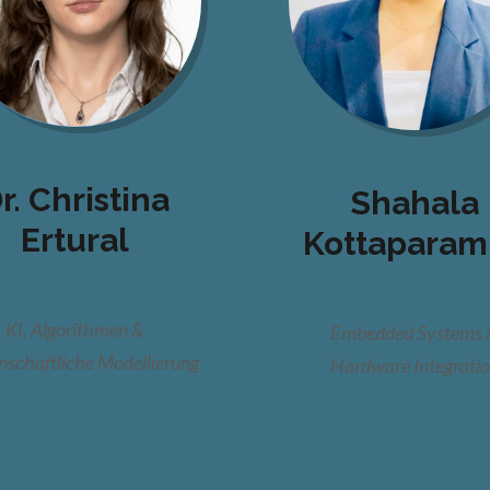
r. Christina
Shahala
Ertural
Kottaparam
KI, Algorithmen &
Embedded Systems 
nschaftliche Modellierung
Hardware Integrati