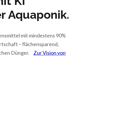
it KI
r Aquaponik.
ensmittel mit mindestens 90%
rtschaft – flächensparend,
ischen Dünger.
Zur Vision von