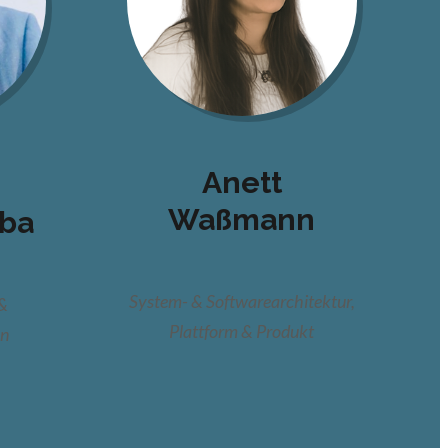
Anett
Waßmann
ba
System- & Softwarearchitektur,
&
Plattform & Produkt
on