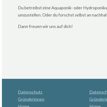
Du betreibst eine Aquaponik- oder Hydroponikan
umzustellen. Oder du forschst selbst an nachha
Dann freuen wir uns auf dich!
Datenschutz
Datensch
Gründerinnen
Gründeri
Home
Home